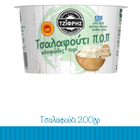
Τσαλαφούτι 200γρ