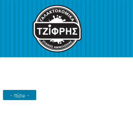
- πίσω -