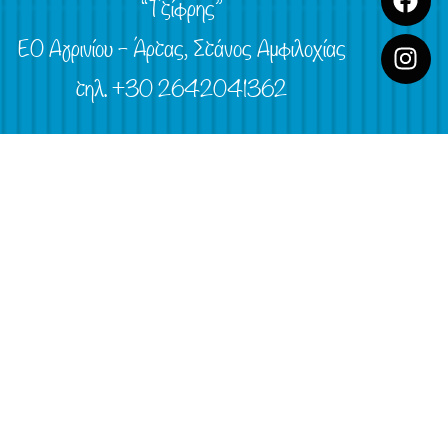
“Τζίφρης”
ΕΟ Αγρινίου – Άρτας, Στάνος Αμφιλοχίας
τηλ. +30 2642041362