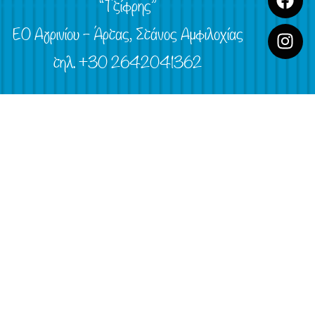
“Τζίφρης”
ΕΟ Αγρινίου – Άρτας, Στάνος Αμφιλοχίας
τηλ. +30 2642041362