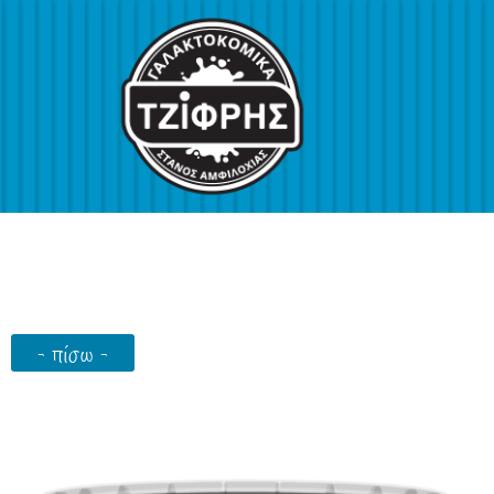
- πίσω -