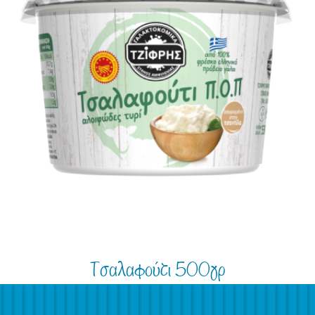
Τσαλαφούτι 500γρ