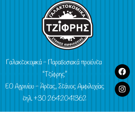
Γαλακτοκομικά – Παραδοσιακά προϊόντα
“Τζίφρης”
ΕΟ Αγρινίου – Άρτας, Στάνος Αμφιλοχίας
τηλ. +30 2642041362