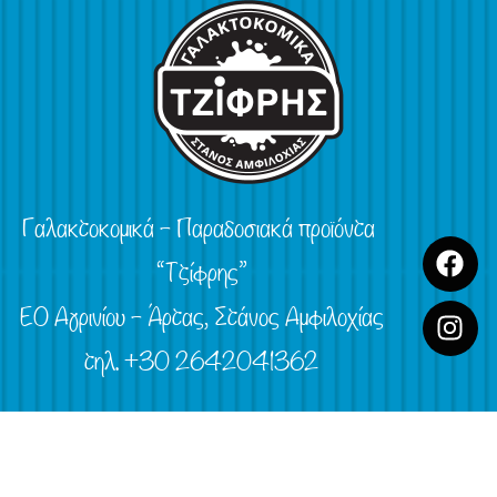
Γαλακτοκομικά – Παραδοσιακά προϊόντα
“Τζίφρης”
ΕΟ Αγρινίου – Άρτας, Στάνος Αμφιλοχίας
τηλ. +30 2642041362