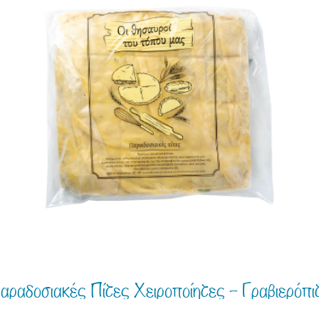
αραδοσιακές Πίτες Χειροποίητες – Γραβιερόπι