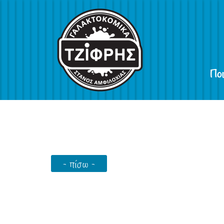
Ποι
- πίσω -