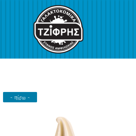
- πίσω -